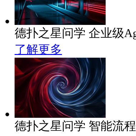
德扑之星问学 企业级Ag
了解更多
德扑之星问学 智能流