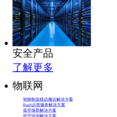
安全产品
了解更多
物联网
智能制造线边搬运解决方案
RaaS运营服务解决方案
低空场景解决方案
低空培训解决方案