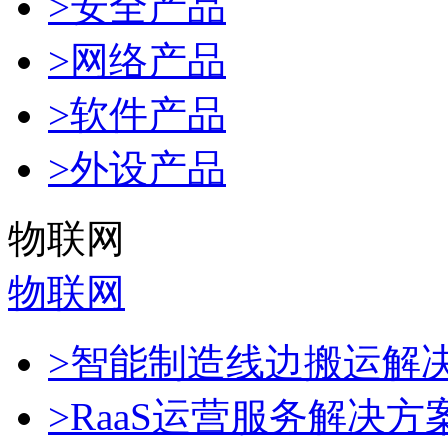
>安全产品
>网络产品
>软件产品
>外设产品
物联网
物联网
>智能制造线边搬运解
>RaaS运营服务解决方