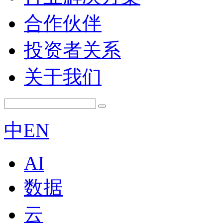
合作伙伴
投资者关系
关于我们
中
EN
AI
数据
云