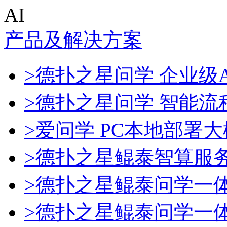
AI
产品及解决方案
>德扑之星问学 企业级A
>德扑之星问学 智能流
>爱问学 PC本地部署
>德扑之星鲲泰智算服
>德扑之星鲲泰问学一
>德扑之星鲲泰问学一体机