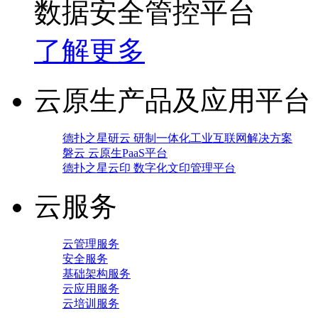
数据安全管控平台
了解更多
云原生产品及应用平台
德扑之星研云 研制一体化工业互联网解决方案
磐云 云原生PaaS平台
德扑之星云印 数字化文印管理平台
云服务
云管理服务
安全服务
基础架构服务
云应用服务
云培训服务