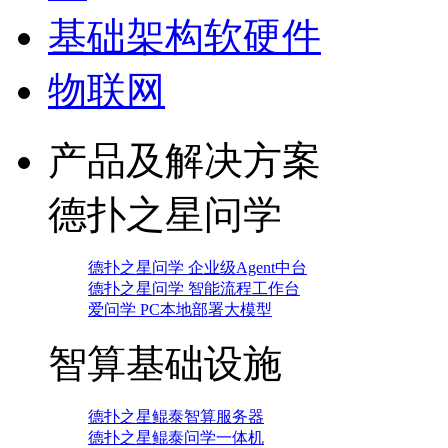
基础架构软硬件
物联网
产品及解决方案
德扑之星问学
德扑之星问学 企业级Agent中台
德扑之星问学 智能流程工作台
爱问学 PC本地部署大模型
智算基础设施
德扑之星鲲泰智算服务器
德扑之星鲲泰问学一体机