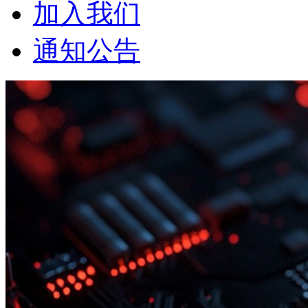
加入我们
通知公告