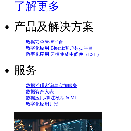
了解更多
产品及解决方案
数据安全管控平台
数字化应用-Bluenic客户数据平台
数字化应用-云捷集成中间件（ESB）
服务
数据治理咨询与实施服务
数据资产入表
数据应用-算法模型 & ML
数字化应用开发