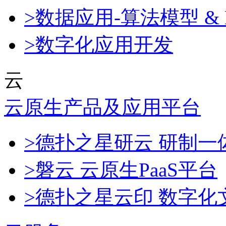
>数据应用-算法模型 & 
>数字化应用开发
云
云原生产品及应用平台
>德扑之星研云 研制
>磐云 云原生PaaS平台
>德扑之星云印 数字化