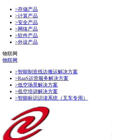
>存储产品
>计算产品
>安全产品
>网络产品
>软件产品
>外设产品
物联网
物联网
>智能制造线边搬运解决方案
>RaaS运营服务解决方案
>低空场景解决方案
>低空培训解决方案
>智能标识识读系统（叉车专用）