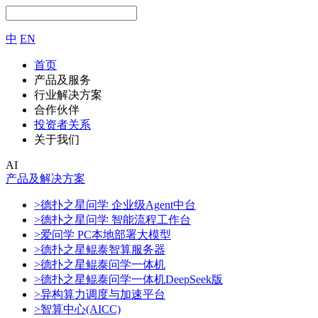
中
EN
首页
产品及服务
行业解决方案
合作伙伴
投资者关系
关于我们
AI
产品及解决方案
>德扑之星问学 企业级Agent中台
>德扑之星问学 智能流程工作台
>爱问学 PC本地部署大模型
>德扑之星鲲泰智算服务器
>德扑之星鲲泰问学一体机
>德扑之星鲲泰问学一体机DeepSeek版
>异构算力调度与加速平台
>智算中心(AICC)