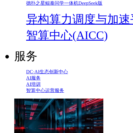
德扑之星鲲泰问学一体机DeepSeek版
异构算力调度与加速
智算中心(AICC)
服务
DC·AI生态创新中心
AI服务
AI培训
智算中心运营服务